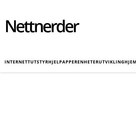
Nettnerder
INTERNETT
UTSTYR
HJELP
APPER
ENHETER
UTVIKLING
HJE