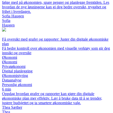
følge med på økonomien, spare penger og planlegge fremtiden. Les
hvordan de nye løsningene kan gi deg bedre oversikt, trygghet og
frihet i hverdagen.
Sofia Haugen
Sofia
Haugen
Få oversikt med grafer og rapporter: Juster din digitale økonomiske
plan
Få bedre kontroll over økonomien med visuelle verktøy som gir deg
innsikt og oversikt
Økonomi
Økonomi
Privatøkonomi
Digital planlegging
Økonomistyring
Dataanalyse
Personlig økonomi
6 min
Oppdag hvordan grafer og rapporter kan gjøre din digitale
økonomiske plan mer effektiv. Lær å bruke data til å se trender,
justere budsjettet og ta smartere økonomiske valg.
Thea Sæther
Thea