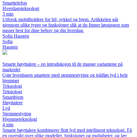
Smarttelefon
Hverdagsteknologi
3 min
Utforsk mobilholdere for bil, sykkel og hjem. Artikkelen går
gjennom ulike typer og funksjoner slik at du finner løsningen som
passer best for dine behov og din hverdag.
Sofia Haugen
Sofia
Haugen
Smarte høyttalere – en introduksjon til de mange variantene på
markedet
Gjør hverdagen smartere med stemmestyring og trådløs lyd i hele
hjemmet
Teknologi
Teknologi
Smarthjem
Høyttalere
Lyd
Stemmestyring
Hjemmeteknologi
4 min
Smarte høyttalere kombinerer flott lyd med intelligent teknologi. Få
en oversikt over ulike modeller, funksjoner og muligheter, og lær