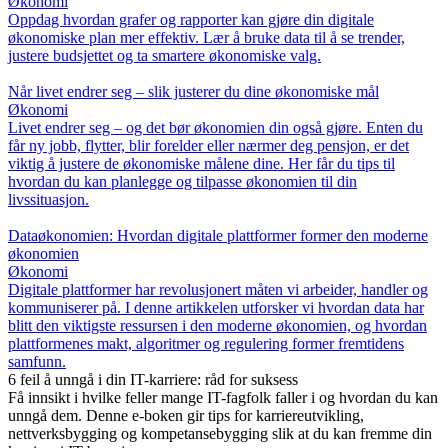
Økonomi
Oppdag hvordan grafer og rapporter kan gjøre din digitale
økonomiske plan mer effektiv. Lær å bruke data til å se trender,
justere budsjettet og ta smartere økonomiske valg.
Når livet endrer seg – slik justerer du dine økonomiske mål
Økonomi
Livet endrer seg – og det bør økonomien din også gjøre. Enten du
får ny jobb, flytter, blir forelder eller nærmer deg pensjon, er det
viktig å justere de økonomiske målene dine. Her får du tips til
hvordan du kan planlegge og tilpasse økonomien til din
livssituasjon.
Dataøkonomien: Hvordan digitale plattformer former den moderne
økonomien
Økonomi
Digitale plattformer har revolusjonert måten vi arbeider, handler og
kommuniserer på. I denne artikkelen utforsker vi hvordan data har
blitt den viktigste ressursen i den moderne økonomien, og hvordan
plattformenes makt, algoritmer og regulering former fremtidens
samfunn.
6 feil å unngå i din IT-karriere: råd for suksess
Få innsikt i hvilke feller mange IT-fagfolk faller i og hvordan du kan
unngå dem. Denne e-boken gir tips for karriereutvikling,
nettverksbygging og kompetansebygging slik at du kan fremme din