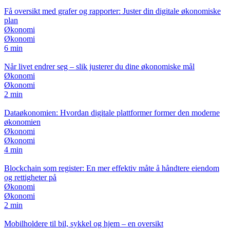
Få oversikt med grafer og rapporter: Juster din digitale økonomiske
plan
Økonomi
Økonomi
6 min
Når livet endrer seg – slik justerer du dine økonomiske mål
Økonomi
Økonomi
2 min
Dataøkonomien: Hvordan digitale plattformer former den moderne
økonomien
Økonomi
Økonomi
4 min
Blockchain som register: En mer effektiv måte å håndtere eiendom
og rettigheter på
Økonomi
Økonomi
2 min
Mobilholdere til bil, sykkel og hjem – en oversikt