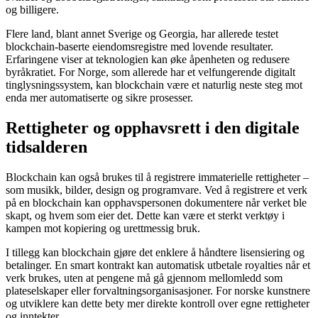
og billigere.
Flere land, blant annet Sverige og Georgia, har allerede testet
blockchain-baserte eiendomsregistre med lovende resultater.
Erfaringene viser at teknologien kan øke åpenheten og redusere
byråkratiet. For Norge, som allerede har et velfungerende digitalt
tinglysningssystem, kan blockchain være et naturlig neste steg mot
enda mer automatiserte og sikre prosesser.
Rettigheter og opphavsrett i den digitale
tidsalderen
Blockchain kan også brukes til å registrere immaterielle rettigheter –
som musikk, bilder, design og programvare. Ved å registrere et verk
på en blockchain kan opphavspersonen dokumentere når verket ble
skapt, og hvem som eier det. Dette kan være et sterkt verktøy i
kampen mot kopiering og urettmessig bruk.
I tillegg kan blockchain gjøre det enklere å håndtere lisensiering og
betalinger. En smart kontrakt kan automatisk utbetale royalties når et
verk brukes, uten at pengene må gå gjennom mellomledd som
plateselskaper eller forvaltningsorganisasjoner. For norske kunstnere
og utviklere kan dette bety mer direkte kontroll over egne rettigheter
og inntekter.