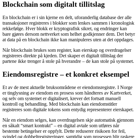
Blockchain som digitalt tillitslag
En blockchain er i sin kjerne en delt, uforanderlig database der alle
transaksjoner registreres i blokker som lenkes sammen i kronologisk
rekkefølge. Hver blokk er kryptografisk sikret, og endringer kan
bare gjøres dersom nettverket som helhet godkjenner dem. Det betyr
at data på en blockchain ikke kan manipuleres uten at det oppdages.
Når blockchain brukes som register, kan eierskap og overdragelser
registreres direkte på kjeden. Det skaper et digitalt tillitslag der
partene ikke trenger å stole på hverandre – de kan stole på systemet.
Eiendomsregistre – et konkret eksempel
Et av de mest aktuelle bruksområdene er eiendomsregistre. I Norge
er tinglysning av eiendom en prosess som håndteres av Kartverket,
og selv om systemet er digitalisert, krever det fortsatt manuell
kontroll og behandling. Med blockchain kan eiendomstitler
registreres som digitale tokens som entydig representerer eierskapet.
Når en eiendom selges, kan overdragelsen skje automatisk gjennom
en såkalt “smart kontrakt” – en digital avtale som utføres når
bestemte betingelser er oppfylt. Dette reduserer risikoen for feil,
svindel og dobbeltregistreringer, samtidig som prosessen blir raskere