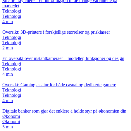
Smarte høyttalere – en introduksjon til de mange variantene på
markedet
Teknologi
Teknologi
4 min
Oversikt: 3D-printere i forskjellige størrelser og prisklasser
Teknologi
Teknologi
2 min
En oversikt over instantkameraer – modeller, funksjoner og design
Teknologi
Teknologi
4 min
Oversikt: Gamingtastatur for både casual og dedikerte gamere
Teknologi
Teknologi
4 min
Digitale banker som gjør det enklere å holde styr på økonomien din
Økonomi
Økonomi
5 min