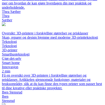
mer om hvordan de kan gjøre hverdagen din mer praktisk og
underholdende.
Thea Sæther
Thea
Sæther
Oversikt: 3D-printere i forskjellige størrelser og prisklasser
Skap, reparer og design hjemme med moderne 3D-printteknologi
Teknologi
Teknologi
3D-printer
Smarthusteknologi
Gjør-det-selv
Smart home
Innovasjon
2 min
Få en oversikt over 3D-printere i forskjellige størrelser og
prisklasser. Artikkelen gjennomgår funksjoner, materialer og
bruksområder, slik at du kan finne den typen printer som passer best
til dine kreative eller praktiske prosjekter.
Iben Stensrud
Iben
Stensrud