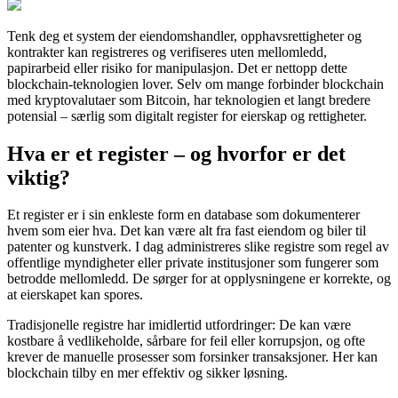
Tenk deg et system der eiendomshandler, opphavsrettigheter og
kontrakter kan registreres og verifiseres uten mellomledd,
papirarbeid eller risiko for manipulasjon. Det er nettopp dette
blockchain-teknologien lover. Selv om mange forbinder blockchain
med kryptovalutaer som Bitcoin, har teknologien et langt bredere
potensial – særlig som digitalt register for eierskap og rettigheter.
Hva er et register – og hvorfor er det
viktig?
Et register er i sin enkleste form en database som dokumenterer
hvem som eier hva. Det kan være alt fra fast eiendom og biler til
patenter og kunstverk. I dag administreres slike registre som regel av
offentlige myndigheter eller private institusjoner som fungerer som
betrodde mellomledd. De sørger for at opplysningene er korrekte, og
at eierskapet kan spores.
Tradisjonelle registre har imidlertid utfordringer: De kan være
kostbare å vedlikeholde, sårbare for feil eller korrupsjon, og ofte
krever de manuelle prosesser som forsinker transaksjoner. Her kan
blockchain tilby en mer effektiv og sikker løsning.