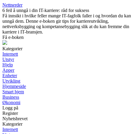
Nettnerder
6 feil å unngå i din IT-karriere: råd for suksess
Få innsikt i hvilke feller mange IT-fagfolk faller i og hvordan du kan
unngå dem. Denne e-boken gir tips for karriereutvikling,
nettverksbygging og kompetansebygging slik at du kan fremme din
karriere i IT-bransjen.
Få e-boken
Kategorier
Internett
Utstyr
Hjelp
Apper
Enheter
Utvikling
Hjemmeside
Smart hjem
Business
Økonomi
Logg på
Register
Nyhetsbrevet
Kategorier
Internett