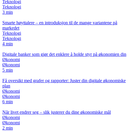
Teknologi
Teknologi
3 min
Smarte høyttalere – en introduksjon til de mange variantene på
markedet
Teknologi
Teknologi
4 min
Digitale banker som gjør det enklere å holde styr på økonomien din
Økonomi
Økonomi
5 min
Få oversikt med grafer og rapporter: Juster din digitale økonomiske
plan
Økonomi
Økonomi
6 min
Når livet endrer seg – slik justerer du dine økonomiske mål
Økonomi
Økonomi
2 min