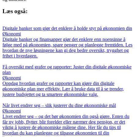
Læs også:
Digitale banker som gjør det enklere å holde styr på økonomien din
Økonomi
Digitale banker og finansapper gjør det enklere enn noensinne å
følge med på økonomien, spare penger og planlegge fremtiden. Les
hvordan de nye løsningene kan gi deg bedre oversikt, trygghet og
frihet i hverdagen.
Få oversikt med grafer og rapporter: Juster din digitale økonomiske
plan
Økonomi
Oppdag hvordan grafer og rapporter kan gjøre din digitale
økonomiske plan mer effektiv. Lær å bruke data til å se trender,
justere budsjettet og ta smartere økonomiske valg.
Når livet endrer seg – slik justerer du dine økonomiske mål
Økonomi
Livet endrer seg – og det bør økonomien din også gjøre. Enten du
får ny jobb, flytter, blir forelder eller nærmer deg pensjon, er det
viktig å justere de økonomiske målene dine. Her får du tips til
hvordan du kan planlegge og tilpasse økonomien til din