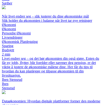
Sæther
Når livet endrer seg – slik justerer du dine økonomiske mål
Slik holder du økonomien i balanse når livet tar nye retninger
Økonomi
Økonomi
Personlig Økonomi
Livsendringer
Økonomisk Planlegging
Sparing
Budsjett
2 min
Livet endrer seg – og det bør økonomien din også gjøre. Enten du
får ny jobb, flytter, blir forelder eller nærmer deg pensjon, er det
viktig å justere de økonomiske målene dine. Her får du tips til
hvordan du kan planlegge og tilpasse økonomien til din
livssituasjon.
Iben Stensrud
Iben
Stensrud
Dataøkonomien: Hvordan digitale plattformer former den moderne