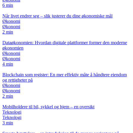
6 min
Når livet endrer seg – slik justerer du dine økonomiske mål
Økonomi
Økonomi
2 min
Dataøkonomien: Hvordan digitale plattformer former den moderne
økonomien
Økonomi
Økonomi
4 min
Blockchain som register: En mer effektiv måte å håndtere eiendom
og rettigheter på
Økonomi
Økonomi
2 min
Mobilholdere til bil, sykkel og hjem – en oversikt
Teknologi
Teknologi
3 min