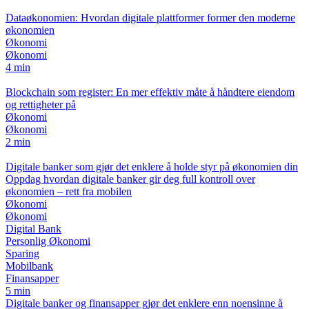
Dataøkonomien: Hvordan digitale plattformer former den moderne
økonomien
Økonomi
Økonomi
4 min
Blockchain som register: En mer effektiv måte å håndtere eiendom
og rettigheter på
Økonomi
Økonomi
2 min
Digitale banker som gjør det enklere å holde styr på økonomien din
Oppdag hvordan digitale banker gir deg full kontroll over
økonomien – rett fra mobilen
Økonomi
Økonomi
Digital Bank
Personlig Økonomi
Sparing
Mobilbank
Finansapper
5 min
Digitale banker og finansapper gjør det enklere enn noensinne å