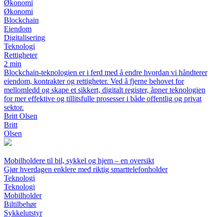
Økonomi
Økonomi
Blockchain
Eiendom
Digitalisering
Teknologi
Rettigheter
2 min
Blockchain-teknologien er i ferd med å endre hvordan vi håndterer
eiendom, kontrakter og rettigheter. Ved å fjerne behovet for
mellomledd og skape et sikkert, digitalt register, åpner teknologien
for mer effektive og tillitsfulle prosesser i både offentlig og privat
sektor.
Britt Olsen
Britt
Olsen
Mobilholdere til bil, sykkel og hjem – en oversikt
Gjør hverdagen enklere med riktig smarttelefonholder
Teknologi
Teknologi
Mobilholder
Biltilbehør
Sykkelutstyr