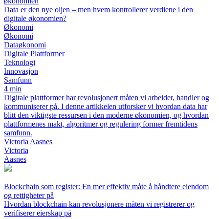
økonomien
Data er den nye oljen – men hvem kontrollerer verdiene i den
digitale økonomien?
Økonomi
Økonomi
Dataøkonomi
Digitale Plattformer
Teknologi
Innovasjon
Samfunn
4 min
Digitale plattformer har revolusjonert måten vi arbeider, handler og
kommuniserer på. I denne artikkelen utforsker vi hvordan data har
blitt den viktigste ressursen i den moderne økonomien, og hvordan
plattformenes makt, algoritmer og regulering former fremtidens
samfunn.
Victoria Aasnes
Victoria
Aasnes
Blockchain som register: En mer effektiv måte å håndtere eiendom
og rettigheter på
Hvordan blockchain kan revolusjonere måten vi registrerer og
verifiserer eierskap på