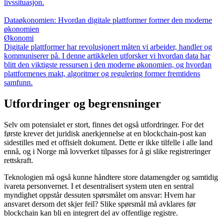
livssituasjon.
Dataøkonomien: Hvordan digitale plattformer former den moderne
økonomien
Økonomi
Digitale plattformer har revolusjonert måten vi arbeider, handler og
kommuniserer på. I denne artikkelen utforsker vi hvordan data har
blitt den viktigste ressursen i den moderne økonomien, og hvordan
plattformenes makt, algoritmer og regulering former fremtidens
samfunn.
Utfordringer og begrensninger
Selv om potensialet er stort, finnes det også utfordringer. For det
første krever det juridisk anerkjennelse at en blockchain-post kan
sidestilles med et offisielt dokument. Dette er ikke tilfelle i alle land
ennå, og i Norge må lovverket tilpasses for å gi slike registreringer
rettskraft.
Teknologien må også kunne håndtere store datamengder og samtidig
ivareta personvernet. I et desentralisert system uten en sentral
myndighet oppstår dessuten spørsmålet om ansvar: Hvem har
ansvaret dersom det skjer feil? Slike spørsmål må avklares før
blockchain kan bli en integrert del av offentlige registre.