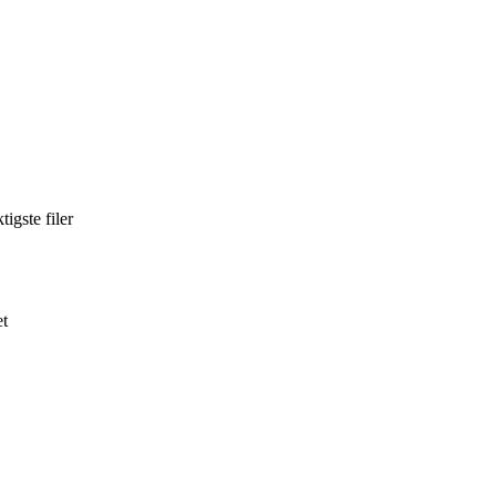
igste filer
et