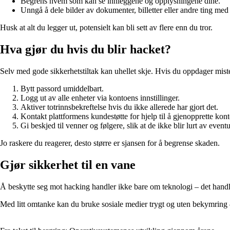
Begrens hvem som kan se innleggene og opplysningene dine.
Unngå å dele bilder av dokumenter, billetter eller andre ting med
Husk at alt du legger ut, potensielt kan bli sett av flere enn du tror.
Hva gjør du hvis du blir hacket?
Selv med gode sikkerhetstiltak kan uhellet skje. Hvis du oppdager miste
Bytt passord umiddelbart.
Logg ut av alle enheter via kontoens innstillinger.
Aktiver totrinnsbekreftelse hvis du ikke allerede har gjort det.
Kontakt plattformens kundestøtte for hjelp til å gjenopprette kon
Gi beskjed til venner og følgere, slik at de ikke blir lurt av event
Jo raskere du reagerer, desto større er sjansen for å begrense skaden.
Gjør sikkerhet til en vane
Å beskytte seg mot hacking handler ikke bare om teknologi – det handler 
Med litt omtanke kan du bruke sosiale medier trygt og uten bekymring 