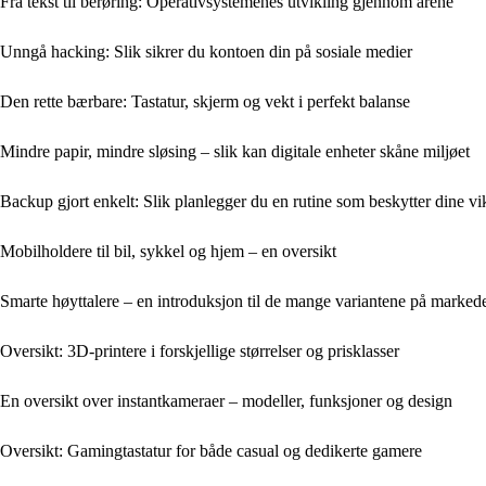
Fra tekst til berøring: Operativsystemenes utvikling gjennom årene
Unngå hacking: Slik sikrer du kontoen din på sosiale medier
Den rette bærbare: Tastatur, skjerm og vekt i perfekt balanse
Mindre papir, mindre sløsing – slik kan digitale enheter skåne miljøet
Backup gjort enkelt: Slik planlegger du en rutine som beskytter dine vikt
Mobilholdere til bil, sykkel og hjem – en oversikt
Smarte høyttalere – en introduksjon til de mange variantene på marked
Oversikt: 3D-printere i forskjellige størrelser og prisklasser
En oversikt over instantkameraer – modeller, funksjoner og design
Oversikt: Gamingtastatur for både casual og dedikerte gamere