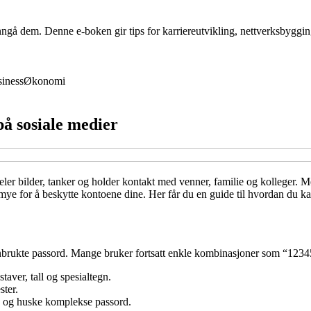
 unngå dem. Denne e-boken gir tips for karriereutvikling, nettverksbygg
iness
Økonomi
på sosiale medier
 deler bilder, tanker og holder kontakt med venner, familie og kolleger.
mye for å beskytte kontoene dine. Her får du en guide til hvordan du k
jenbrukte passord. Mange bruker fortsatt enkle kombinasjoner som “123456”
ver, tall og spesialtegn.
ster.
e og huske komplekse passord.