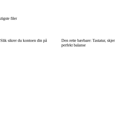
igste filer
lik sikrer du kontoen din på
Den rette bærbare: Tastatur, skje
perfekt balanse