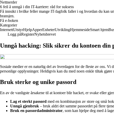
Nettnerder
6 feil å unngå i din IT-karriere: råd for suksess
Få innsikt i hvilke feller mange IT-fagfolk faller i og hvordan du kan
bransjen.
Få e-boken
Kategorier
Internett
Utstyr
Hjelp
Apper
Enheter
Utvikling
Hjemmeside
Smart hjem
Bus
Logg på
Register
Nyhetsbrevet
Unngå hacking: Slik sikrer du kontoen din 
Sosiale medier er en naturlig del av hverdagen for de fleste av oss. Vi
personlige opplysninger. Heldigvis kan du med noen enkle tiltak gjøre 
Bruk sterke og unike passord
En av de vanligste årsakene til at kontoer blir hacket, er svake eller g
Lag et sterkt passord
med en kombinasjon av store og små boksta
Unngå gjenbruk
– bruk aldri det samme passordet på flere tjene
Bruk en passordadministrator
, som kan hjelpe deg med å lag