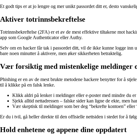
Et godt tips er at jo lengre og mer unikt passordet ditt er, desto vanskel
Aktiver totrinnsbekreftelse
Totrinnsbekreftelse (2FA) er et av de mest effektive tiltakene mot hacki
app som Google Authenticator eller Authy.
Selv om en hacker får tak i passordet ditt, vil de ikke kunne logge inn
bare noen minutter å aktivere, men øker sikkerheten betraktelig.
Vær forsiktig med mistenkelige meldinger 
Phishing er en av de mest brukte metodene hackere benytter for å stjele
til å klikke på en falsk lenke.
Klikk aldri på lenker i meldinger eller e-poster med mindre du er
Sjekk alltid nettadressen – falske sider kan ligne de ekte, men har
Vær skeptisk til meldinger som ber deg “bekrefte kontoen” eller 
Er du i tvil, gå heller direkte til den offisielle nettsiden i stedet for å føl
Hold enhetene og appene dine oppdatert