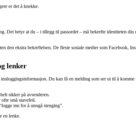
igere er det å knekke.
ng. Det betyr at du – i tillegg til passordet – må bekrefte identiteten d
 uten den ekstra bekreftelsen. De fleste sosiale medier som Facebook, I
og lenker
 innloggingsinformasjon. Du kan få en melding som ser ut til å komme fr
 helt sikker på avsenderen.
 ofte små stavefeil.
“logge inn for å unngå stenging”.
ge en lenke.