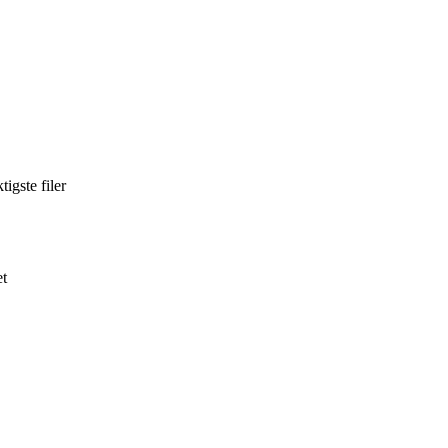
igste filer
et